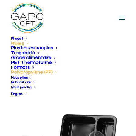
Phase I
Phase II
Plastiques souples
Traçabilité
Grade alimentaire
Polypropylène (PP)
PET Thermoformé
Formats
Polypropylène (PP)
Nouvelles
Publications
Nous joindre
English