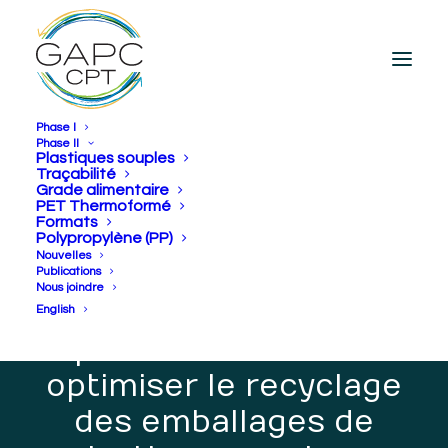
Phase I
Phase II
Plastiques souples
Traçabilité
Grade alimentaire
Des leaders de
PET Thermoformé
Formats
l’économie circulaire
Polypropylène (PP)
Nouvelles
lancent PRFLEX, une
Publications
Nous joindre
collaboration sans
English
précédent visant à
optimiser le recyclage
des emballages de