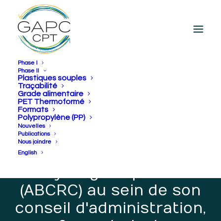
Phase I
Phase II
Plastiques souples
Traçabilité
Grade alimentaire
Le Groupe d’action
PET Thermoformé
Formats
plastiques circulaires
Polypropylène (PP)
Nouvelles
accueille l’Alberta
Publications
Nous joindre
Beverage Container
English
Recycling Corporation
(ABCRC) au sein de son
conseil d'administration,