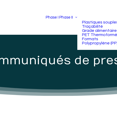
Phase I
Phase II
Plastiques souple
Traçabilité
Grade alimentaire
PET Thermoform
Formats
Polypropylène (PP
mmuniqués de pre