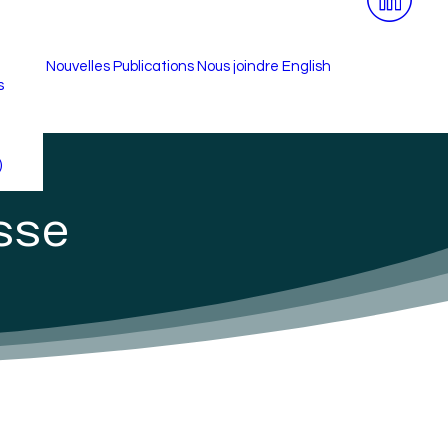
Nouvelles
Publications
Nous joindre
English
s
é
)
sse